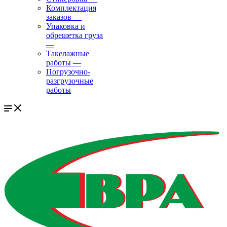
Комплектация
заказов
—
Упаковка и
обрешетка груза
—
Такелажные
работы
—
Погрузочно-
разгрузочные
работы