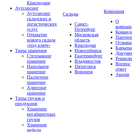
Краснодаре
Аутсорсинг
Компания
Аутсорсинг
Склады
складских и
О
логистических
Санкт-
компан
услуг
Петербург
Команд
Открытие
Московская
Партне
нового склада
область
Отзывы
«под ключ»
Краснодар
Карьера
Типы хранения
Новосибирск
Докуме
Стеллажное
Екатеринбург
Реквиз
хранение
Владивосток
Вопрос
Напольное
Пятигорск
ответ
хранение
Воронеж
Акции
Паллетное
хранение
Адресное
хранение
Типы грузов и
продукции
Хранение
негабаритных
грузов
Хранение
мебели