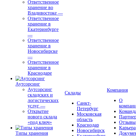
Ответственное
хранение во
Владивостоке
—
Ответственное
хранение в
Екатеринбурге
—
Ответственное
хранение в
Новосибирске
—
Ответственное
хранение в
Краснодаре
Аутсорсинг
Аутсорсинг
Компания
Склады
складских и
логистических
О
Санкт-
услуг
—
компан
Петербург
Открытие
Команд
Московская
нового склада
Партне
область
«под ключ»
Отзывы
Краснодар
Карьера
Новосибирск
Типы хранения
Докуме
Екатеринбург