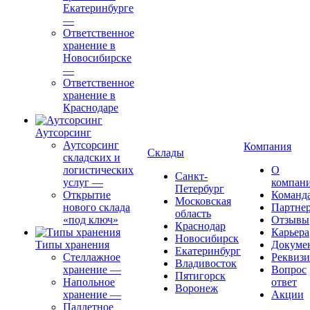
Екатеринбурге
—
Ответственное
хранение в
Новосибирске
—
Ответственное
хранение в
Краснодаре
Аутсорсинг
Аутсорсинг
Компания
Склады
складских и
логистических
О
Санкт-
услуг
—
компан
Петербург
Открытие
Команд
Московская
нового склада
Партне
область
«под ключ»
Отзывы
Краснодар
Карьера
Новосибирск
Типы хранения
Докуме
Екатеринбург
Стеллажное
Реквиз
Владивосток
хранение
—
Вопрос
Пятигорск
Напольное
ответ
Воронеж
хранение
—
Акции
Паллетное