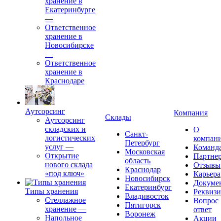
хранение в
Екатеринбурге
—
Ответственное
хранение в
Новосибирске
—
Ответственное
хранение в
Краснодаре
Аутсорсинг
Компания
Склады
Аутсорсинг
складских и
О
Санкт-
логистических
компан
Петербург
услуг
—
Команд
Московская
Открытие
Партне
область
нового склада
Отзывы
Краснодар
«под ключ»
Карьера
Новосибирск
Докуме
Екатеринбург
Типы хранения
Реквиз
Владивосток
Стеллажное
Вопрос
Пятигорск
хранение
—
ответ
Воронеж
Напольное
Акции