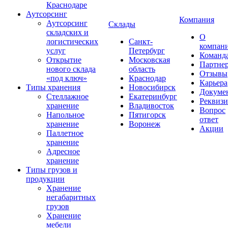
Краснодаре
Аутсорсинг
Компания
Аутсорсинг
Склады
складских и
О
логистических
Санкт-
компан
услуг
Петербург
Команд
Открытие
Московская
Партне
нового склада
область
Отзывы
«под ключ»
Краснодар
Карьера
Типы хранения
Новосибирск
Докуме
Стеллажное
Екатеринбург
Реквиз
хранение
Владивосток
Вопрос
Напольное
Пятигорск
ответ
хранение
Воронеж
Акции
Паллетное
хранение
Адресное
хранение
Типы грузов и
продукции
Хранение
негабаритных
грузов
Хранение
мебели