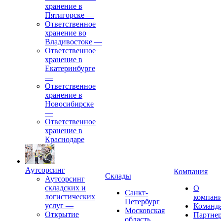
хранение в
Пятигорске
—
Ответственное
хранение во
Владивостоке
—
Ответственное
хранение в
Екатеринбурге
—
Ответственное
хранение в
Новосибирске
—
Ответственное
хранение в
Краснодаре
Аутсорсинг
Компания
Склады
Аутсорсинг
складских и
О
Санкт-
логистических
компан
Петербург
услуг
—
Команд
Московская
Открытие
Партне
область