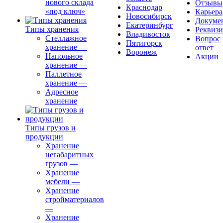
нового склада
Отзывы
Краснодар
«под ключ»
Карьера
Новосибирск
Докуме
Екатеринбург
Типы хранения
Реквиз
Владивосток
Стеллажное
Вопрос
Пятигорск
хранение
—
ответ
Воронеж
Напольное
Акции
хранение
—
Паллетное
хранение
—
Адресное
хранение
Типы грузов и
продукции
Хранение
негабаритных
грузов
—
Хранение
мебели
—
Хранение
стройматериалов
—
Хранение