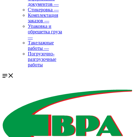
документов
—
Стикеровка
—
Комплектация
заказов
—
Упаковка и
обрешетка груза
—
Такелажные
работы
—
Погрузочно-
разгрузочные
работы