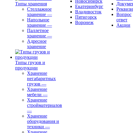
Новосибирск
Типы хранения
Докуме
Екатеринбург
Стеллажное
Реквиз
Владивосток
хранение
—
Вопрос
Пятигорск
Напольное
ответ
Воронеж
хранение
—
Акции
Паллетное
хранение
—
Адресное
хранение
Типы грузов и
продукции
Хранение
негабаритных
грузов
—
Хранение
мебели
—
Хранение
стройматериалов
—
Хранение
оборудования и
техники
—
Хранение