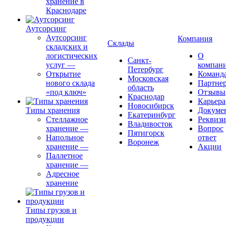
хранение в
Краснодаре
Аутсорсинг
Аутсорсинг
Компания
Склады
складских и
логистических
О
Санкт-
услуг
—
компан
Петербург
Открытие
Команд
Московская
нового склада
Партне
область
«под ключ»
Отзывы
Краснодар
Карьера
Новосибирск
Типы хранения
Докуме
Екатеринбург
Стеллажное
Реквиз
Владивосток
хранение
—
Вопрос
Пятигорск
Напольное
ответ
Воронеж
хранение
—
Акции
Паллетное
хранение
—
Адресное
хранение
Типы грузов и
продукции