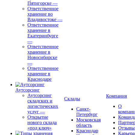
Пятигорске
—
Ответственное
хранение во
Владивостоке
—
Ответственное
хранение в
Екатеринбурге
—
Ответственное
хранение в
Новосибирске
—
Ответственное
хранение в
Краснодаре
Аутсорсинг
Аутсорсинг
Компания
Склады
складских и
логистических
О
Санкт-
услуг
—
компан
Петербург
Открытие
Команд
Московская
нового склада
Партне
область
«под ключ»
Отзывы
Краснодар
Карьера