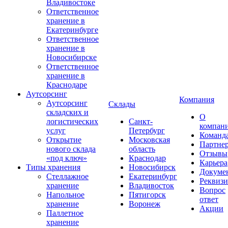
Владивостоке
Ответственное
хранение в
Екатеринбурге
Ответственное
хранение в
Новосибирске
Ответственное
хранение в
Краснодаре
Аутсорсинг
Компания
Аутсорсинг
Склады
складских и
О
логистических
Санкт-
компан
услуг
Петербург
Команд
Открытие
Московская
Партне
нового склада
область
Отзывы
«под ключ»
Краснодар
Карьера
Типы хранения
Новосибирск
Докуме
Стеллажное
Екатеринбург
Реквиз
хранение
Владивосток
Вопрос
Напольное
Пятигорск
ответ
хранение
Воронеж
Акции
Паллетное
хранение