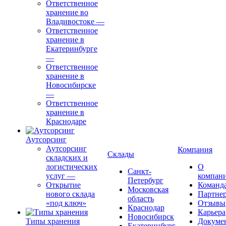
Ответственное
хранение во
Владивостоке
—
Ответственное
хранение в
Екатеринбурге
—
Ответственное
хранение в
Новосибирске
—
Ответственное
хранение в
Краснодаре
Аутсорсинг
Аутсорсинг
Компания
Склады
складских и
логистических
О
Санкт-
услуг
—
компан
Петербург
Открытие
Команд
Московская
нового склада
Партне
область
«под ключ»
Отзывы
Краснодар
Карьера
Новосибирск
Типы хранения
Докуме
Екатеринбург