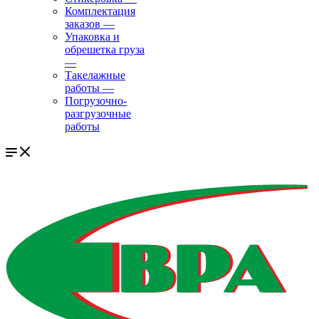
Комплектация
заказов
—
Упаковка и
обрешетка груза
—
Такелажные
работы
—
Погрузочно-
разгрузочные
работы