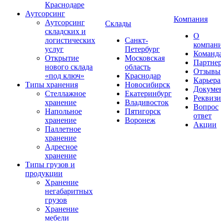
Краснодаре
Аутсорсинг
Компания
Аутсорсинг
Склады
складских и
О
логистических
Санкт-
компан
услуг
Петербург
Команд
Открытие
Московская
Партне
нового склада
область
Отзывы
«под ключ»
Краснодар
Карьера
Типы хранения
Новосибирск
Докуме
Стеллажное
Екатеринбург
Реквиз
хранение
Владивосток
Вопрос
Напольное
Пятигорск
ответ
хранение
Воронеж
Акции
Паллетное
хранение
Адресное
хранение
Типы грузов и
продукции
Хранение
негабаритных
грузов
Хранение
мебели