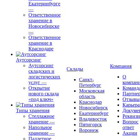
Екатеринбурге
—
Ответственное
хранение в
Новосибирске
—
Ответственное
хранение в
Краснодаре
Аутсорсинг
Аутсорсинг
Компания
Склады
складских и
логистических
О
Санкт-
услуг
—
компан
Петербург
Открытие
Команд
Московская
нового склада
Партне
область
«под ключ»
Отзывы
Краснодар
Карьера
Новосибирск
Типы хранения
Докуме
Екатеринбург
Стеллажное
Реквиз
Владивосток
хранение
—
Вопрос
Пятигорск
Напольное
ответ
Воронеж
хранение
—
Акции
Паллетное